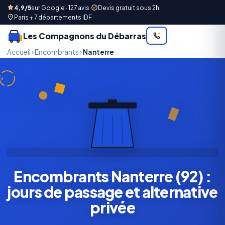
4,9/5
sur Google · 127 avis
·
Devis gratuit sous 2h
·
Paris + 7 départements IDF
Les Compagnons du Débarras
Accueil
›
Encombrants
›
Nanterre
Encombrants Nanterre (92) :
jours de passage et alternative
privée