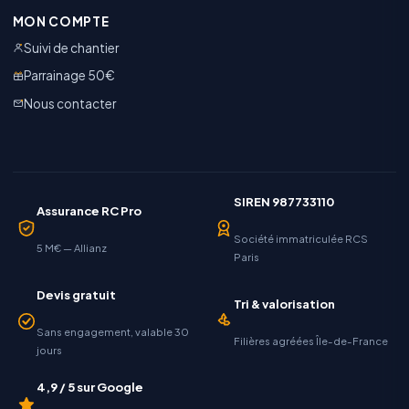
MON COMPTE
Suivi de chantier
Parrainage 50€
Nous contacter
SIREN 987733110
Assurance RC Pro
Société immatriculée RCS
5 M€ — Allianz
Paris
Devis gratuit
Tri & valorisation
Sans engagement, valable 30
Filières agréées Île-de-France
jours
4,9 / 5 sur Google