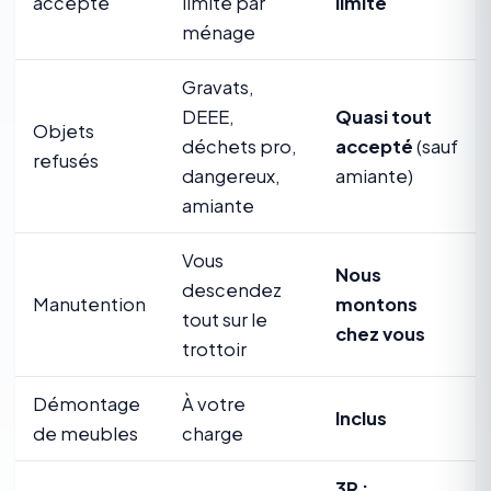
accepté
limité par
limite
ménage
Gravats,
DEEE,
Quasi tout
Objets
déchets pro,
accepté
(sauf
refusés
dangereux,
amiante)
amiante
Vous
Nous
descendez
Manutention
montons
tout sur le
chez vous
trottoir
Démontage
À votre
Inclus
de meubles
charge
3R :