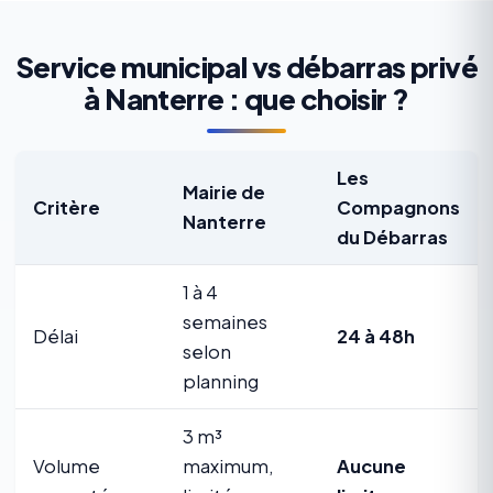
Service municipal vs débarras privé
à Nanterre : que choisir ?
Les
Mairie de
Critère
Compagnons
Nanterre
du Débarras
1 à 4
semaines
Délai
24 à 48h
selon
planning
3 m³
Volume
maximum,
Aucune