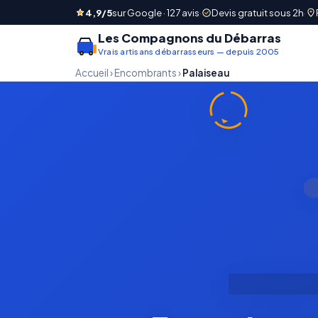
4,9/5
sur Google · 127 avis
·
Devis gratuit sous 2h
·
Les Compagnons du Débarras
Vrais artisans débarrasseurs — depuis 2005
Accueil
›
Encombrants
›
Palaiseau