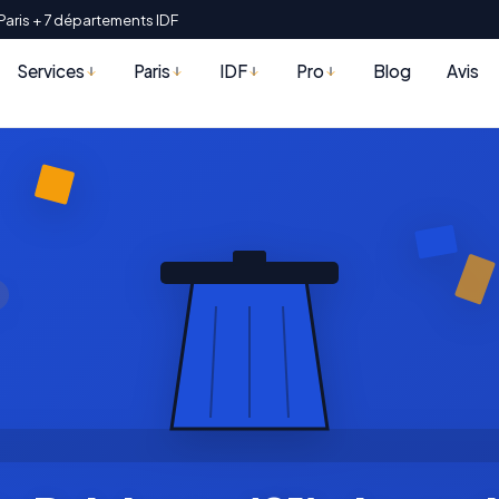
Paris + 7 départements IDF
Services
Paris
IDF
Pro
Blog
Avis