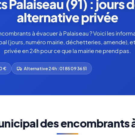
Palaiseau (91) : jours 
alternative privée
ombrants à évacuer à Palaiseau ? Voici les informat
pal (jours, numéro mairie, déchetteries, amende), et
privée en 24h pour ce que la mairie ne prend pas.
0 €
Alternative 24h : 01 85 09 36 51
unicipal des encombrants à