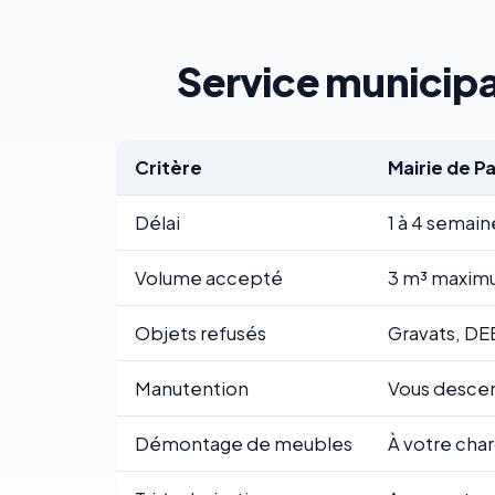
Service municipal
Critère
Mairie de P
Délai
1 à 4 semain
Volume accepté
3 m³ maximu
Objets refusés
Gravats, DE
Manutention
Vous descend
Démontage de meubles
À votre cha