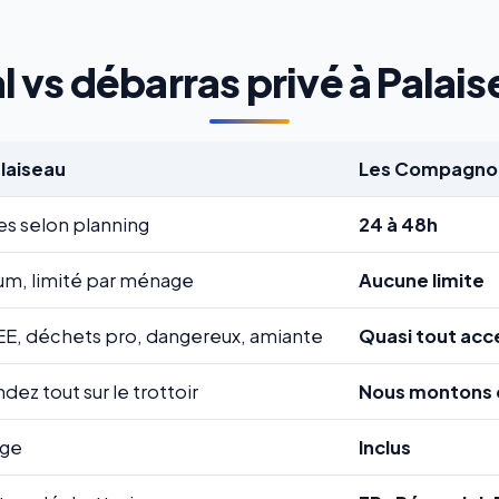
 vs débarras privé à Palaise
alaiseau
Les Compagnon
es selon planning
24 à 48h
m, limité par ménage
Aucune limite
EE, déchets pro, dangereux, amiante
Quasi tout acc
ez tout sur le trottoir
Nous montons 
rge
Inclus