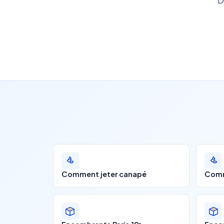
D
Comment jeter canapé
Comm