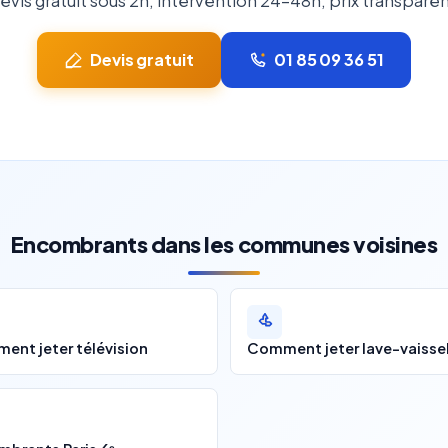
evis gratuit sous 2h, intervention 24-48h, prix transparen
Devis gratuit
01 85 09 36 51
Encombrants dans les communes voisines
ent jeter télévision
Comment jeter lave-vaissel