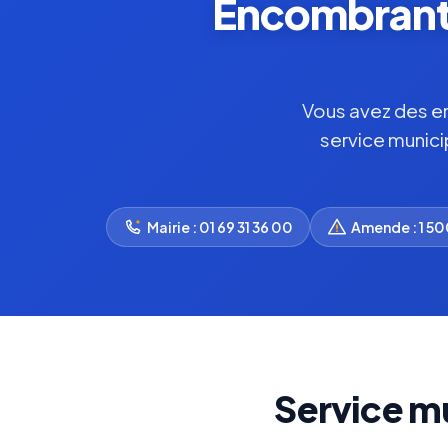
Encombrants 
Vous avez des enc
service munici
Mairie : 01 69 31 36 00
Amende : 1 50
Service m