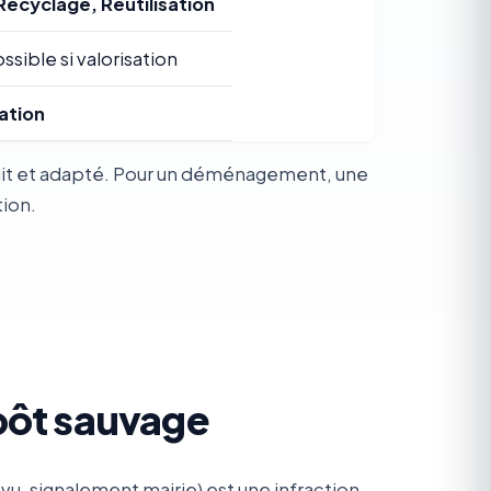
Recyclage, Réutilisation
ssible si valorisation
ation
atuit et adapté. Pour un déménagement, une
tion.
pôt sauvage
u, signalement mairie) est une infraction