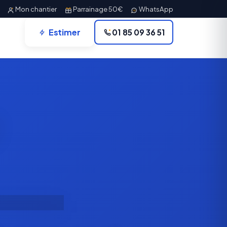
Mon chantier
Parrainage 50€
WhatsApp
Estimer
01 85 09 36 51