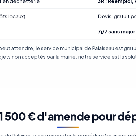
t en déchetterie
3R : Réemploi, 
ôts locaux)
Devis, gratuit po
7j/7 sans major
peut attendre, le service municipal de Palaiseau est gr
ts non acceptés par la mairie, notre service est la solu
: 1 500 € d'amende pour dé
 de Palaiseau sans respecter la procédure (passage prév