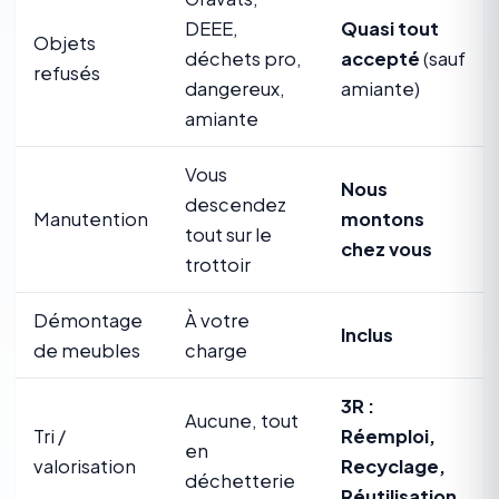
DEEE,
Quasi tout
Objets
déchets pro,
accepté
(sauf
refusés
dangereux,
amiante)
amiante
Vous
Nous
descendez
Manutention
montons
tout sur le
chez vous
trottoir
Démontage
À votre
Inclus
de meubles
charge
3R :
Aucune, tout
Tri /
Réemploi,
en
valorisation
Recyclage,
déchetterie
Réutilisation