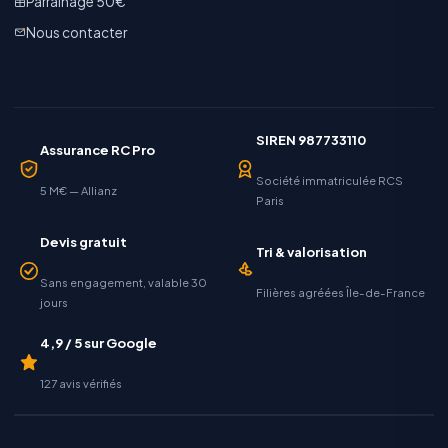
Parrainage 50€
Nous contacter
SIREN 987733110
Assurance RC Pro
Société immatriculée RCS
5 M€ — Allianz
Paris
Devis gratuit
Tri & valorisation
Sans engagement, valable 30
Filières agréées Île-de-France
jours
4,9 / 5 sur Google
127 avis vérifiés