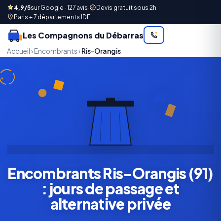
4,9/5
sur Google · 127 avis
·
Devis gratuit sous 2h
·
Paris + 7 départements IDF
Les Compagnons du Débarras
Accueil
›
Encombrants
›
Ris-Orangis
Encombrants Ris-Orangis (91)
: jours de passage et
alternative privée