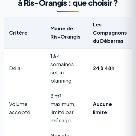
à Ris-Orangis : que choisir ?
Les
Mairie de
Critère
Compagnons
Ris-Orangis
du Débarras
1 à 4
semaines
Délai
24 à 48h
selon
planning
3 m³
Volume
maximum,
Aucune
accepté
limité par
limite
ménage
Gravats,