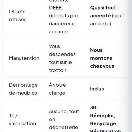
DEEE,
Quasi tout
Objets
déchets pro,
accepté
(sauf
refusés
dangereux,
amiante)
amiante
Vous
Nous
descendez
Manutention
montons
tout sur le
chez vous
trottoir
Démontage
À votre
Inclus
de meubles
charge
3R :
Aucune, tout
Tri /
Réemploi,
en
valorisation
Recyclage,
déchetterie
Réutilisation