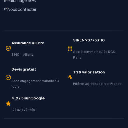
Parrainage 50€
Nous contacter
SIREN 987733110
Assurance RC Pro
Société immatriculée RCS
5 M€ — Allianz
Paris
Devis gratuit
Tri & valorisation
Sans engagement, valable 30
Filières agréées Île-de-France
jours
4,9 / 5 sur Google
127 avis vérifiés