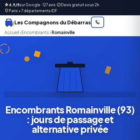
4,9/5
sur Google · 127 avis
·
Devis gratuit sous 2h
·
Paris + 7 départements IDF
Les Compagnons du Débarras
Accueil
›
Encombrants
›
Romainville
Encombrants Romainville (93)
: jours de passage et
alternative privée