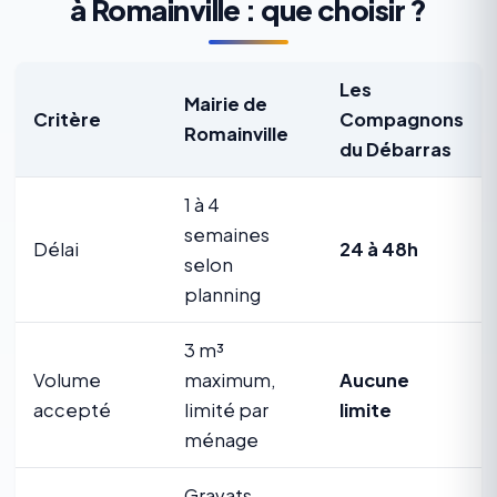
à Romainville : que choisir ?
Les
Mairie de
Critère
Compagnons
Romainville
du Débarras
1 à 4
semaines
Délai
24 à 48h
selon
planning
3 m³
Volume
maximum,
Aucune
accepté
limité par
limite
ménage
Gravats,