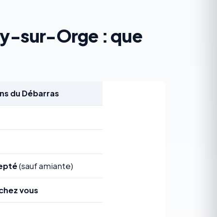
gny-sur-Orge : que
s du Débarras
epté
(sauf amiante)
chez vous