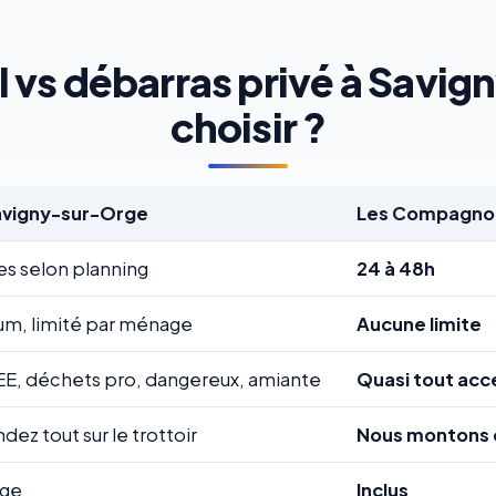
 vs débarras privé à Savi
choisir ?
Savigny-sur-Orge
Les Compagnon
es selon planning
24 à 48h
m, limité par ménage
Aucune limite
EE, déchets pro, dangereux, amiante
Quasi tout acc
ez tout sur le trottoir
Nous montons 
rge
Inclus