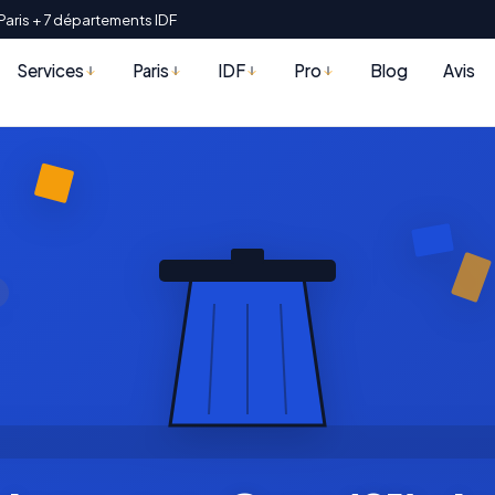
Paris + 7 départements IDF
Services
Paris
IDF
Pro
Blog
Avis