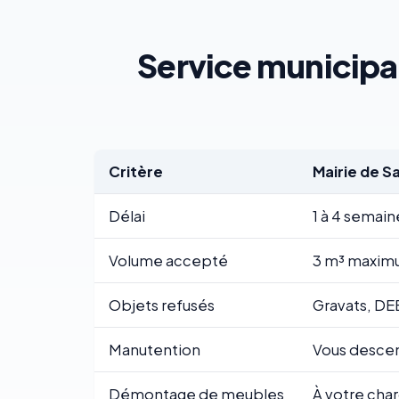
Service municipal
Critère
Mairie de 
Délai
1 à 4 semain
Volume accepté
3 m³ maximu
Objets refusés
Gravats, DE
Manutention
Vous descend
Démontage de meubles
À votre cha