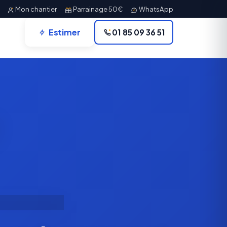
Mon chantier
Parrainage 50€
WhatsApp
Estimer
01 85 09 36 51