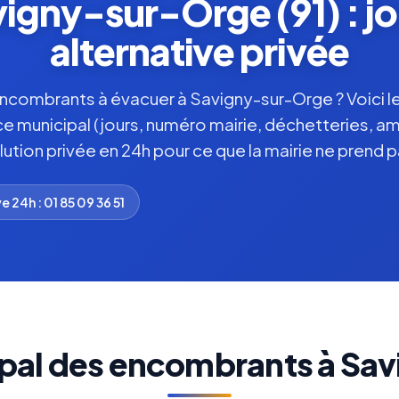
gny-sur-Orge (91) : jo
alternative privée
ncombrants à évacuer à Savigny-sur-Orge ? Voici le
vice municipal (jours, numéro mairie, déchetteries, a
lution privée en 24h pour ce que la mairie ne prend p
e 24h : 01 85 09 36 51
ipal des encombrants à Sa