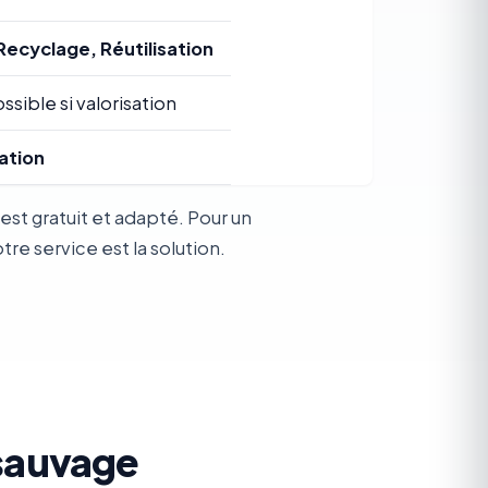
Recyclage, Réutilisation
ssible si valorisation
ation
st gratuit et adapté. Pour un
e service est la solution.
 sauvage