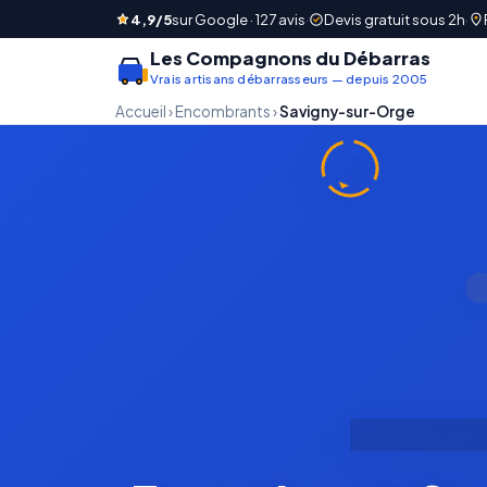
4,9/5
sur Google · 127 avis
·
Devis gratuit sous 2h
·
Les Compagnons du Débarras
Vrais artisans débarrasseurs — depuis 2005
Accueil
›
Encombrants
›
Savigny-sur-Orge