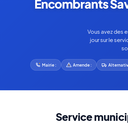
Encombrants Savi
Vous avez des e
jour sur le ser
so
Mairie :
Amende :
Alternativ
Service munic