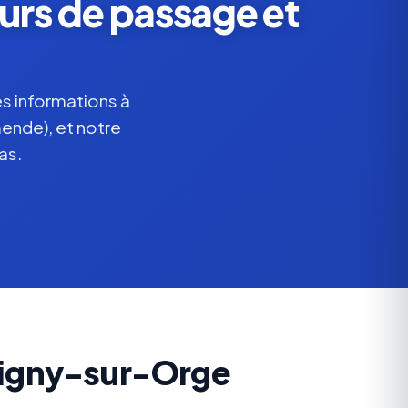
urs de passage et
s informations à
mende), et notre
as.
vigny-sur-Orge