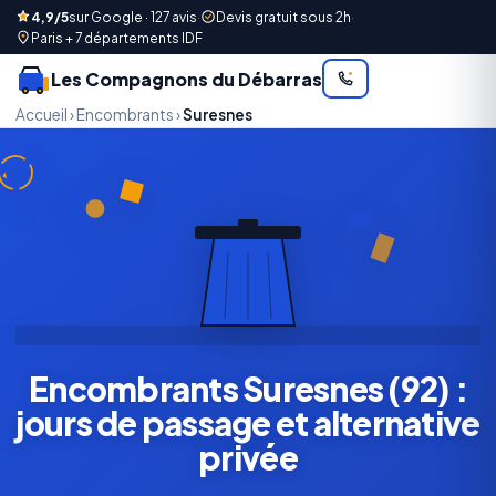
4,9/5
sur Google · 127 avis
·
Devis gratuit sous 2h
·
Paris + 7 départements IDF
Les Compagnons du Débarras
Accueil
›
Encombrants
›
Suresnes
Encombrants Suresnes (92) :
jours de passage et alternative
privée