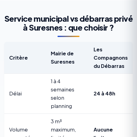
Service municipal vs débarras privé
à Suresnes : que choisir ?
Les
Mairie de
Critère
Compagnons
Suresnes
du Débarras
1 à 4
semaines
Délai
24 à 48h
selon
planning
3 m³
Volume
maximum,
Aucune