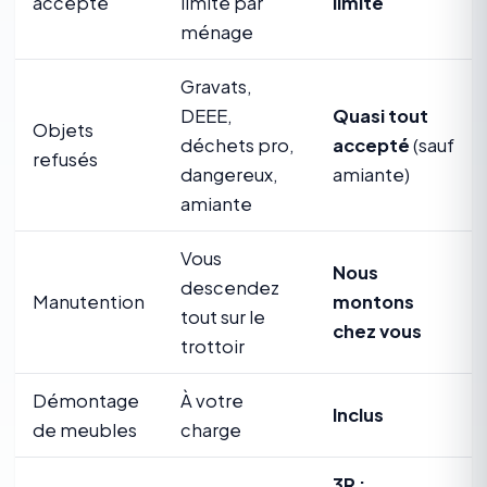
accepté
limité par
limite
ménage
Gravats,
DEEE,
Quasi tout
Objets
déchets pro,
accepté
(sauf
refusés
dangereux,
amiante)
amiante
Vous
Nous
descendez
Manutention
montons
tout sur le
chez vous
trottoir
Démontage
À votre
Inclus
de meubles
charge
3R :