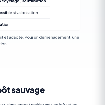
Recyclage, Réutilisation
ssible si valorisation
ation
atuit et adapté. Pour un déménagement, une
tion.
pôt sauvage
u, signalement mairie) est une infraction