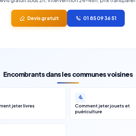
evis gratuit sous 2h, intervention 24-48h, prix transparen
Devis gratuit
01 85 09 36 51
Encombrants dans les communes voisines
nt jeter livres
Comment jeter jouets et
puériculture