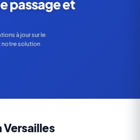
de passage et
ions à jour sur le
 notre solution
 Versailles