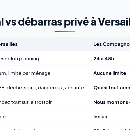
vs débarras privé à Versail
rsailles
Les Compagnon
es selon planning
24 à 48h
m, limité par ménage
Aucune limite
EE, déchets pro, dangereux, amiante
Quasi tout acc
ez tout sur le trottoir
Nous montons 
rge
Inclus