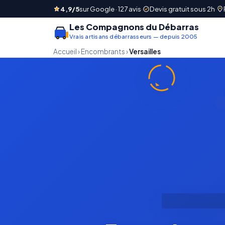
4,9/5
sur Google · 127 avis
·
Devis gratuit sous 2h
·
Les Compagnons du Débarras
Vrais artisans débarrasseurs — depuis 2005
Accueil
›
Encombrants
›
Versailles