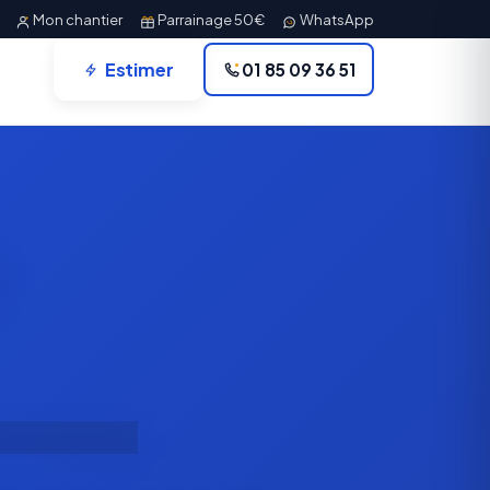
Mon chantier
Parrainage 50€
WhatsApp
Estimer
01 85 09 36 51