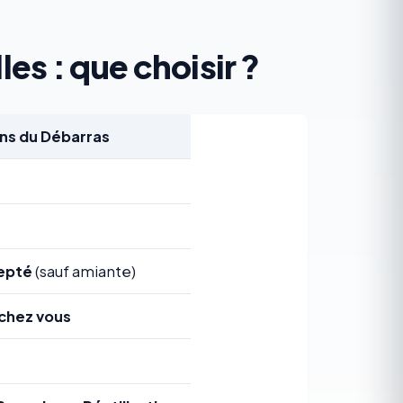
les : que choisir ?
s du Débarras
epté
(sauf amiante)
chez vous