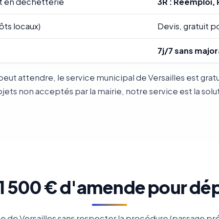
t en déchetterie
3R : Réemploi, 
ôts locaux)
Devis, gratuit po
7j/7 sans major
eut attendre, le service municipal de Versailles est gr
ts non acceptés par la mairie, notre service est la solu
: 1 500 € d'amende pour dé
 de Versailles sans respecter la procédure (passage prév