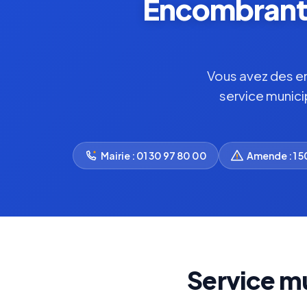
Encombrants 
Vous avez des enc
service munici
Mairie : 01 30 97 80 00
Amende : 1 
Service mu