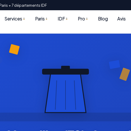
Paris + 7 départements IDF
Services
Paris
IDF
Pro
Blog
Avis