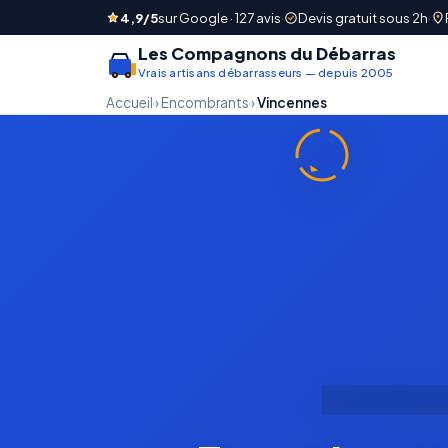
4,9/5
sur Google · 127 avis
·
Devis gratuit sous 2h
·
Les Compagnons du Débarras
Vrais artisans débarrasseurs — depuis 2005
Accueil
›
Encombrants
›
Vincennes