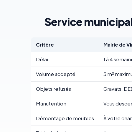
Service municipal
Critère
Mairie de V
Délai
1 à 4 semain
Volume accepté
3 m³ maximu
Objets refusés
Gravats, DE
Manutention
Vous descend
Démontage de meubles
À votre cha