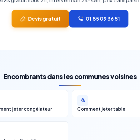
evis gratuit sous 2h, intervention 24-48h, prix transparen
Devis gratuit
01 85 09 36 51
Encombrants dans les communes voisines
ent jeter congélateur
Comment jeter table