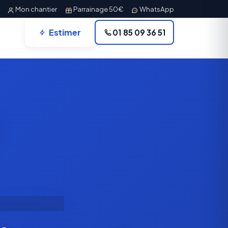
Mon chantier
Parrainage 50€
WhatsApp
Estimer
01 85 09 36 51