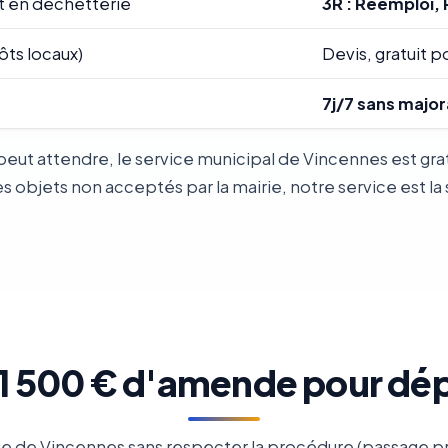
t en déchetterie
3R : Réemploi, 
ôts locaux)
Devis, gratuit po
7j/7 sans major
peut attendre, le service municipal de Vincennes est g
objets non acceptés par la mairie, notre service est la 
: 1 500 € d'amende pour dé
e de Vincennes sans respecter la procédure (passage pré