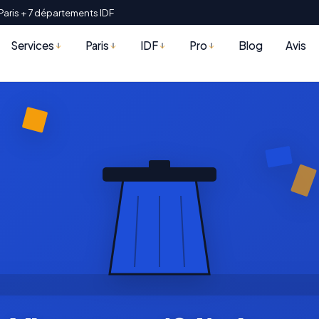
Paris + 7 départements IDF
Services
Paris
IDF
Pro
Blog
Avis