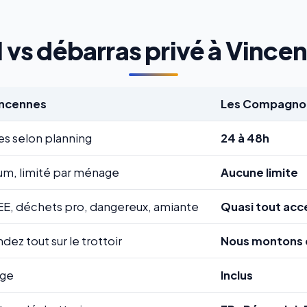
 vs débarras privé à Vincenn
incennes
Les Compagnon
es selon planning
24 à 48h
m, limité par ménage
Aucune limite
EE, déchets pro, dangereux, amiante
Quasi tout acc
ez tout sur le trottoir
Nous montons 
rge
Inclus