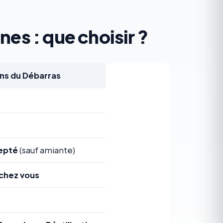
es : que choisir ?
s du Débarras
epté
(sauf amiante)
chez vous