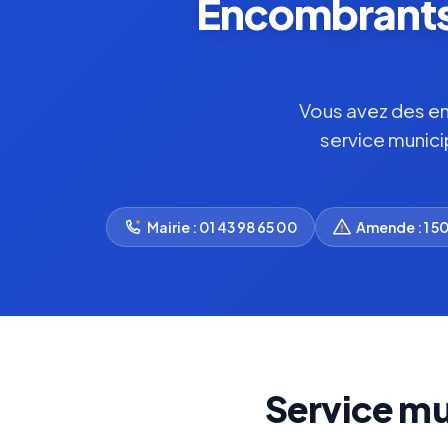
Encombrants 
Vous avez des enc
service munici
Mairie : 01 43 98 65 00
Amende : 1 5
Service mu