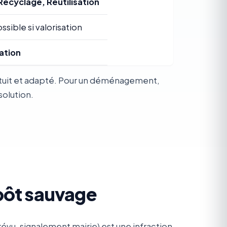
Recyclage, Réutilisation
ssible si valorisation
ation
ratuit et adapté. Pour un déménagement,
solution.
pôt sauvage
vu, signalement mairie) est une infraction