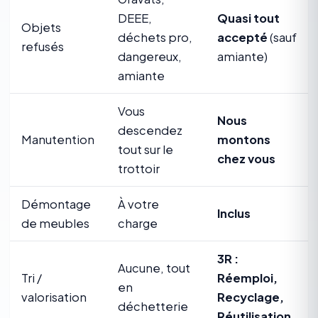
DEEE,
Quasi tout
Objets
déchets pro,
accepté
(sauf
refusés
dangereux,
amiante)
amiante
Vous
Nous
descendez
Manutention
montons
tout sur le
chez vous
trottoir
Démontage
À votre
Inclus
de meubles
charge
3R :
Aucune, tout
Tri /
Réemploi,
en
valorisation
Recyclage,
déchetterie
Réutilisation