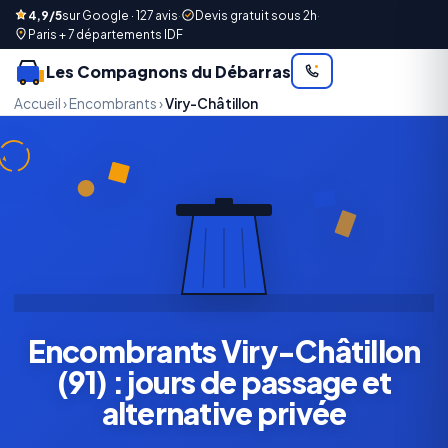
4,9/5
sur Google · 127 avis
·
Devis gratuit sous 2h
·
Paris + 7 départements IDF
Les Compagnons du Débarras
Accueil
›
Encombrants
›
Viry-Châtillon
Encombrants Viry-Châtillon
(91) : jours de passage et
alternative privée