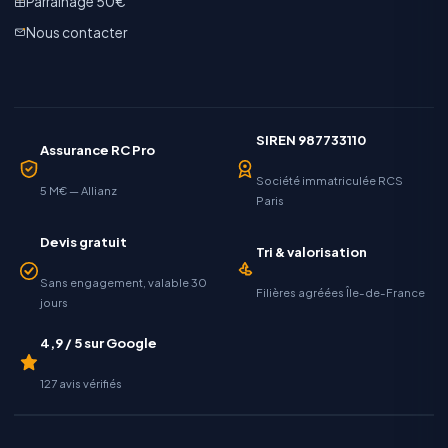
Parrainage 50€
Nous contacter
SIREN 987733110
Assurance RC Pro
Société immatriculée RCS
5 M€ — Allianz
Paris
Devis gratuit
Tri & valorisation
Sans engagement, valable 30
Filières agréées Île-de-France
jours
4,9 / 5 sur Google
127 avis vérifiés