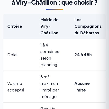
à Viry-Châtillon : que choisir ?
Mairie de
Les
Critère
Viry-
Compagnons
Châtillon
du Débarras
1 à 4
semaines
Délai
24 à 48h
selon
planning
3 m³
Volume
maximum,
Aucune
accepté
limité par
limite
ménage
Gravats,