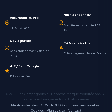
SIREN 987733110
Assurance RC Pro
Société immatriculée RCS
5 M€ — Allianz
Paris
Devis gratuit
Tri & valorisation
Sans engagement, valable 30
Filières agréées Île-de-France
jours
4,9 / 5 sur Google
127 avis vérifiés
© 2026 Les Compagnons du Débarras, marque exploitée par SAS
Les Services Français — Tous droits réservés.
Mentions légales
·
CGV
·
RGPD & données personnelles
·
Cookies
·
Plan du site
·
Contact