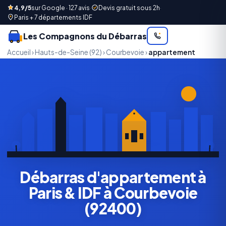
4,9/5
sur Google · 127 avis
·
Devis gratuit sous 2h
·
Paris + 7 départements IDF
Les Compagnons du Débarras
Accueil
›
Hauts-de-Seine (92)
›
Courbevoie
›
appartement
Débarras d'appartement à
Paris & IDF à Courbevoie
(92400)