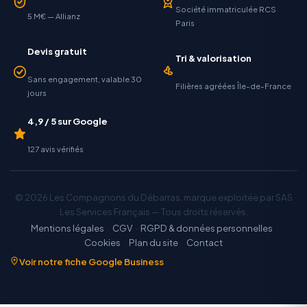
Société immatriculée RCS
5 M€ — Allianz
Paris
Devis gratuit
Tri & valorisation
Sans engagement, valable 30
Filières agréées Île-de-France
jours
4,9 / 5 sur Google
127 avis vérifiés
© 2026 Les Compagnons du Débarras, marque exploitée par SAS
Les Services Français — Tous droits réservés.
Mentions légales
·
CGV
·
RGPD & données personnelles
·
Cookies
·
Plan du site
·
Contact
Voir notre fiche Google Business