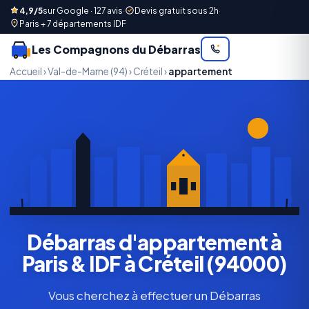
4,9/5
sur Google · 127 avis
·
Devis gratuit sous 2h
·
Paris + 7 départements IDF
Les Compagnons du Débarras
Accueil
›
Val-de-Marne (94)
›
Créteil
›
appartement
Débarras d'appartement à
Paris & IDF à Créteil (94000)
Vous cherchez à effectuer un Débarras