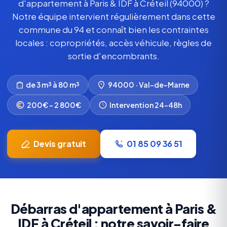
d'appartement à Paris & IDF à Créteil (94000) ?
Notre équipe intervient régulièrement dans cette
commune du 94 et connaît bien les contraintes
locales : copropriétés, accès véhicule, règles de
sortie d'encombrants.
de 3 m³ à 80 m³
94000 · Val-de-Marne
200€ – 2 800€
Intervention 24-48h
Devis gratuit
01 85 09 36 51
Débarras d'appartement à Paris &
IDF à Créteil : notre savoir-faire