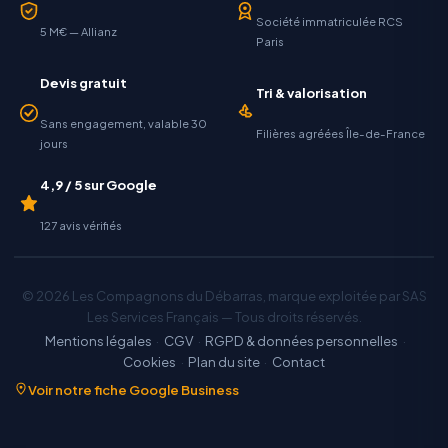
Société immatriculée RCS
5 M€ — Allianz
Paris
Devis gratuit
Tri & valorisation
Sans engagement, valable 30
Filières agréées Île-de-France
jours
4,9 / 5 sur Google
127 avis vérifiés
© 2026 Les Compagnons du Débarras, marque exploitée par SAS
Les Services Français — Tous droits réservés.
Mentions légales
·
CGV
·
RGPD & données personnelles
·
Cookies
·
Plan du site
·
Contact
Voir notre fiche Google Business