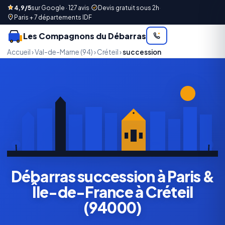
4,9/5
sur Google · 127 avis
·
Devis gratuit sous 2h
·
Paris + 7 départements IDF
Les Compagnons du Débarras
Accueil
›
Val-de-Marne (94)
›
Créteil
›
succession
Débarras succession à Paris &
Île-de-France à Créteil
(94000)