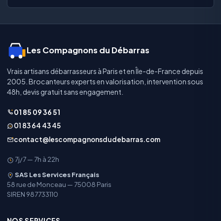
Les Compagnons du Débarras
Vrais artisans débarrasseurs à Paris et en Île-de-France depuis
2005. Brocanteurs experts en valorisation, intervention sous
48h, devis gratuit sans engagement.
01 85 09 36 51
01 83 64 43 45
contact@lescompagnonsdudebarras.com
7j/7 — 7h à 22h
SAS Les Services Français
58 rue de Monceau — 75008 Paris
SIREN 987733110
NOS SERVICES