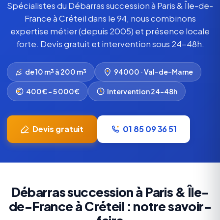
Spécialistes du Débarras succession à Paris & Île-de-
France à Créteil dans le 94, nous combinons
expertise métier (depuis 2005) et présence locale
forte. Devis gratuit et intervention sous 24-48h.
de 10 m³ à 200 m³
94000 · Val-de-Marne
400€ – 5 000€
Intervention 24-48h
Devis gratuit
01 85 09 36 51
Débarras succession à Paris & Île-
de-France à Créteil : notre savoir-