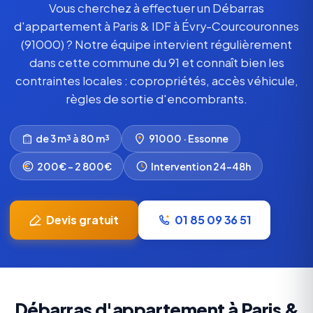
Vous cherchez à effectuer un Débarras
d'appartement à Paris & IDF à Évry-Courcouronnes
(91000) ? Notre équipe intervient régulièrement
dans cette commune du 91 et connaît bien les
contraintes locales : copropriétés, accès véhicule,
règles de sortie d'encombrants.
de 3 m³ à 80 m³
91000 · Essonne
200€ – 2 800€
Intervention 24-48h
Devis gratuit
01 85 09 36 51
Débarras d'appartement à Paris &