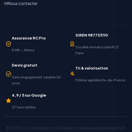
Nous contacter
SIREN 987733110
Assurance RC Pro
Société immatriculée RCS
5 M€ — Allianz
Paris
Devis gratuit
Tri & valorisation
Sans engagement, valable 30
Filières agréées Île-de-France
jours
4,9 / 5 sur Google
127 avis vérifiés
© 2026 Les Compagnons du Débarras, marque exploitée par SAS