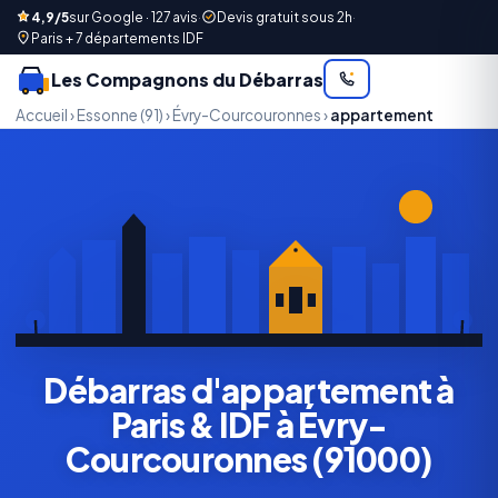
4,9/5
sur Google · 127 avis
·
Devis gratuit sous 2h
·
Paris + 7 départements IDF
Les Compagnons du Débarras
Accueil
›
Essonne (91)
›
Évry-Courcouronnes
›
appartement
Débarras d'appartement à
Paris & IDF à Évry-
Courcouronnes (91000)