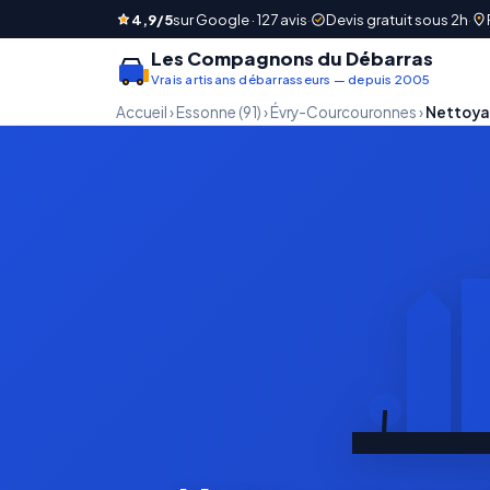
4,9/5
sur Google · 127 avis
·
Devis gratuit sous 2h
·
Les Compagnons du Débarras
Vrais artisans débarrasseurs — depuis 2005
Accueil
›
Essonne (91)
›
Évry-Courcouronnes
›
Nettoya