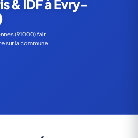
s & IDF à Évry-
)
nes (91000) fait
ère sur la commune