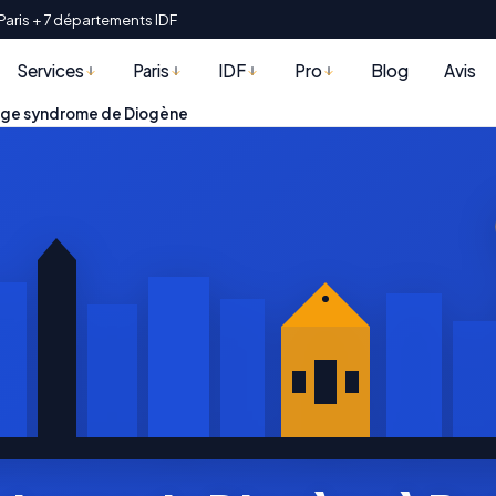
Paris + 7 départements IDF
Services
Paris
IDF
Pro
Blog
Avis
ge syndrome de Diogène