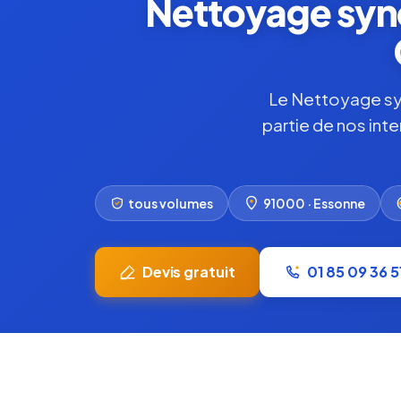
Nettoyage synd
Le Nettoyage sy
partie de nos int
tous volumes
91000 · Essonne
Devis gratuit
01 85 09 36 5