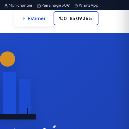
Mon chantier
Parrainage 50€
WhatsApp
Estimer
01 85 09 36 51