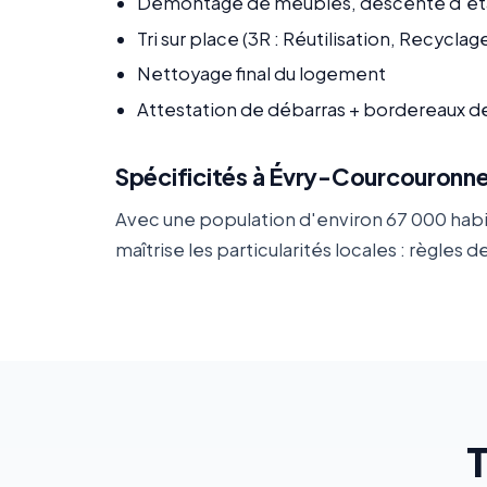
Démontage de meubles, descente d'ét
Tri sur place (3R : Réutilisation, Recycla
Nettoyage final du logement
Attestation de débarras + bordereaux d
Spécificités à Évry-Courcouronn
Avec une population d'environ 67 000 habi
maîtrise les particularités locales : règl
T