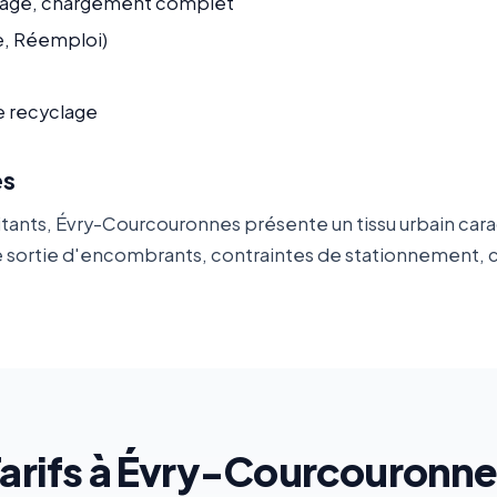
age, chargement complet
ge, Réemploi)
e recyclage
es
tants, Évry-Courcouronnes présente un tissu urbain car
es de sortie d'encombrants, contraintes de stationnement
arifs à Évry-Courcouronn