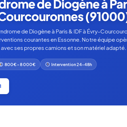
rome de Diogène à Pari
Courcouronnes (91000
ndrome de Diogène à Paris & IDF à Évry-Courcouron
erventions courantes en Essonne. Notre équipe op
avec ses propres camions et son matériel adapté.
800€ – 8 000€
Intervention 24-48h
1