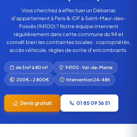
Vous cherchez à effectuer un Débarras
d'appartement à Paris & IDF à Saint-Maur-des-
Fossés (94100) ? Notre équipe intervient
régulièrement dans cette commune du 94 et
connaît bien les contraintes locales : copropriétés,
accès véhicule, règles de sortie d'encombrants.
de 3 m³ à 80 m³
94100 · Val-de-Marne
200€ – 2 800€
Intervention 24-48h
Devis gratuit
01 85 09 36 51