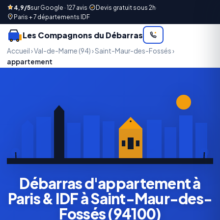
4,9/5
sur Google · 127 avis
·
Devis gratuit sous 2h
·
Paris + 7 départements IDF
Les Compagnons du Débarras
Accueil
›
Val-de-Marne (94)
›
Saint-Maur-des-Fossés
›
appartement
Débarras d'appartement à
Paris & IDF à Saint-Maur-des-
Fossés (94100)