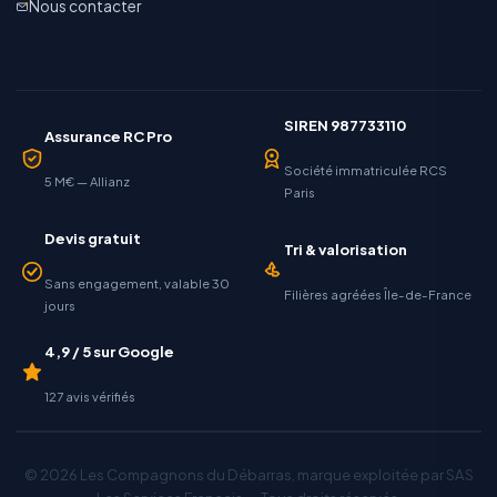
Nous contacter
SIREN 987733110
Assurance RC Pro
Société immatriculée RCS
5 M€ — Allianz
Paris
Devis gratuit
Tri & valorisation
Sans engagement, valable 30
Filières agréées Île-de-France
jours
4,9 / 5 sur Google
127 avis vérifiés
© 2026 Les Compagnons du Débarras, marque exploitée par SAS