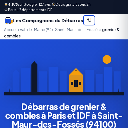
4,9/5
sur Google · 127 avis
·
Devis gratuit sous 2h
·
Paris + 7 départements IDF
Les Compagnons du Débarras
Accueil
›
Val-de-Marne (94)
›
Saint-Maur-des-Fossés
›
grenier &
combles
Débarras de grenier &
combles à Paris et IDF à Saint-
Maur-des-Fossés (94100)