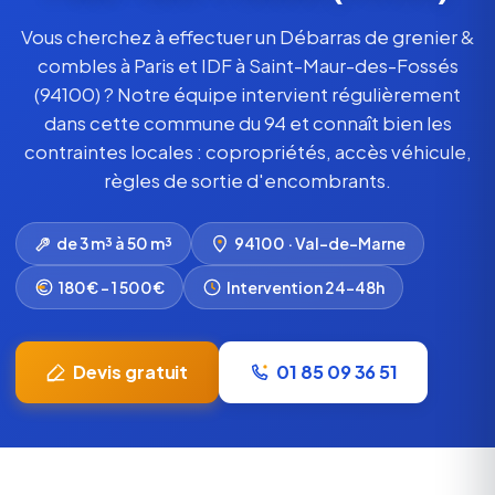
Vous cherchez à effectuer un Débarras de grenier &
combles à Paris et IDF à Saint-Maur-des-Fossés
(94100) ? Notre équipe intervient régulièrement
dans cette commune du 94 et connaît bien les
contraintes locales : copropriétés, accès véhicule,
règles de sortie d'encombrants.
de 3 m³ à 50 m³
94100 · Val-de-Marne
180€ – 1 500€
Intervention 24-48h
Devis gratuit
01 85 09 36 51