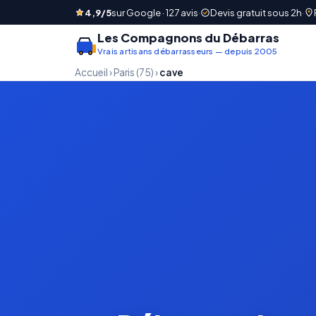
4,9/5
sur Google · 127 avis
·
Devis gratuit sous 2h
·
Les Compagnons du Débarras
Vrais artisans débarrasseurs — depuis 2005
Accueil
›
Paris (75)
›
cave