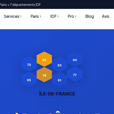
Paris + 7 départements IDF
Services
Paris
IDF
Pro
Blog
Avis
92
94
93
75
78
77
91
95
ÎLE-DE-FRANCE
8 départements couverts