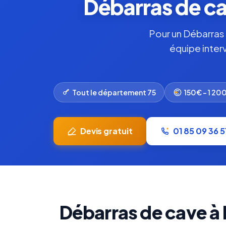
Débarras de ca
Pour un Débarras 
équipe inter
Tout le département 75
150€ – 1 20
Devis gratuit
01 85 09 36 5
Débarras de cave à 