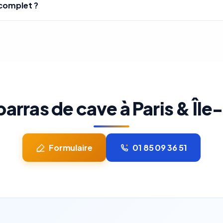
complet ?
arras de cave à Paris & Îl
Formulaire
01 85 09 36 51