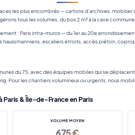
paces les plus encombrés — cartons d'archives, mobilier
us gérons tous les volumes, du box 2 m³ à la cave commu
palement : Paris intra-muros — du 1er au 20e arrondisseme
s haussmanniens, escaliers étroits, accès piéton, copro
unes du 75, avec des équipes mobiles qui se déplacent
ning. Pour les chantiers volumineux ou urgents, nous mo
à Paris & Île-de-France en Paris
VOLUME MOYEN
675 €