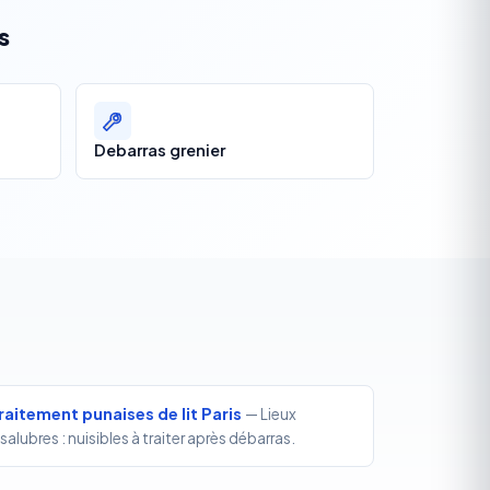
s
Debarras grenier
raitement punaises de lit Paris
— Lieux
nsalubres : nuisibles à traiter après débarras.