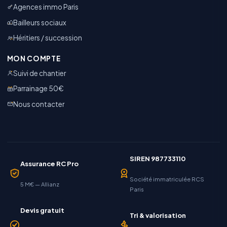
Agences immo Paris
Bailleurs sociaux
Héritiers / succession
MON COMPTE
Suivi de chantier
Parrainage 50€
Nous contacter
SIREN 987733110
Assurance RC Pro
Société immatriculée RCS
5 M€ — Allianz
Paris
Devis gratuit
Tri & valorisation