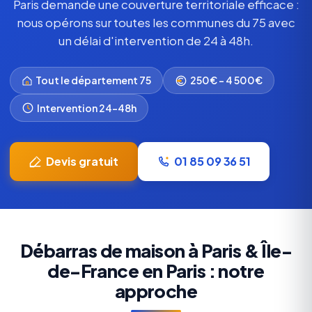
Paris demande une couverture territoriale efficace :
nous opérons sur toutes les communes du 75 avec
un délai d'intervention de 24 à 48h.
Tout le département 75
250€ – 4 500€
Intervention 24-48h
Devis gratuit
01 85 09 36 51
Débarras de maison à Paris & Île-
de-France en Paris : notre
approche