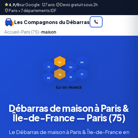
4,9/5
sur Google · 127 avis
·
Devis gratuit sous 2h
·
Paris + 7 départements IDF
Les Compagnons du Débarras
Accueil
›
Paris (75)
›
maison
92
94
93
75
78
77
91
95
ÎLE-DE-FRANCE
8 départements couverts
Débarras de maison à Paris &
Île-de-France — Paris (75)
Le Débarras de maison à Paris & Île-de-France en