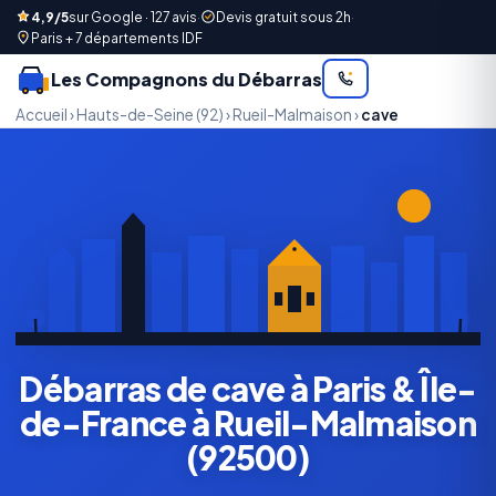
4,9/5
sur Google · 127 avis
·
Devis gratuit sous 2h
·
Paris + 7 départements IDF
Les Compagnons du Débarras
Accueil
›
Hauts-de-Seine (92)
›
Rueil-Malmaison
›
cave
Débarras de cave à Paris & Île-
de-France à Rueil-Malmaison
(92500)