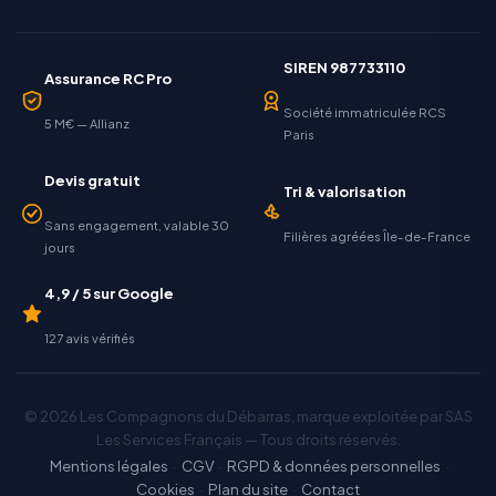
SIREN 987733110
Assurance RC Pro
Société immatriculée RCS
5 M€ — Allianz
Paris
Devis gratuit
Tri & valorisation
Sans engagement, valable 30
Filières agréées Île-de-France
jours
4,9 / 5 sur Google
127 avis vérifiés
© 2026 Les Compagnons du Débarras, marque exploitée par SAS
Les Services Français — Tous droits réservés.
Mentions légales
·
CGV
·
RGPD & données personnelles
·
Cookies
·
Plan du site
·
Contact