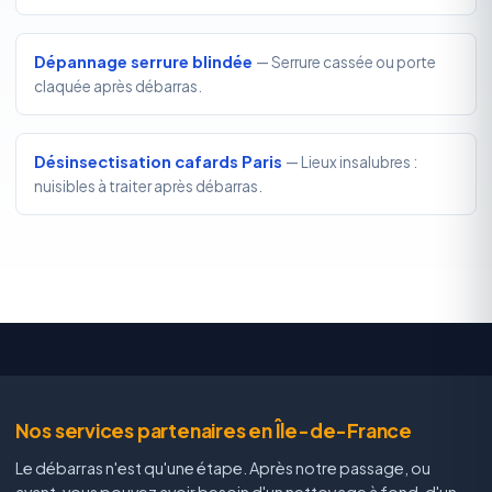
Dépannage serrure blindée
— Serrure cassée ou porte
claquée après débarras.
Désinsectisation cafards Paris
— Lieux insalubres :
nuisibles à traiter après débarras.
Nos services partenaires en Île-de-France
Le débarras n'est qu'une étape. Après notre passage, ou
avant, vous pouvez avoir besoin d'un nettoyage à fond, d'un