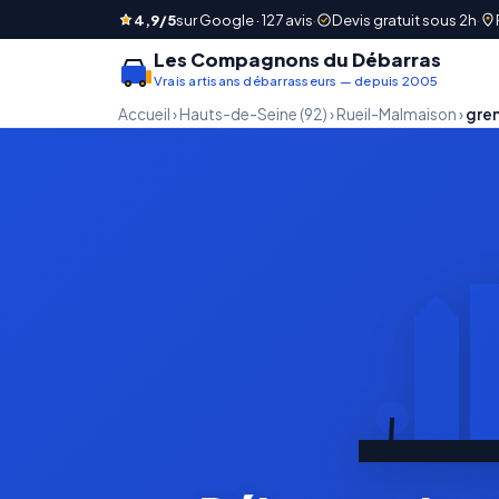
4,9/5
sur Google · 127 avis
·
Devis gratuit sous 2h
·
Les Compagnons du Débarras
Vrais artisans débarrasseurs — depuis 2005
Accueil
›
Hauts-de-Seine (92)
›
Rueil-Malmaison
›
gren