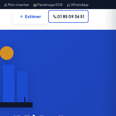
Mon chantier
Parrainage 50€
WhatsApp
Estimer
01 85 09 36 51