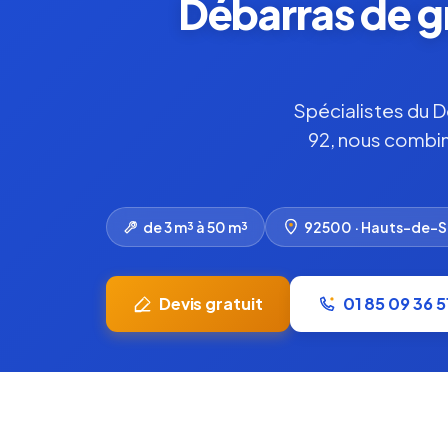
Débarras de gr
Spécialistes du D
92, nous combin
de 3 m³ à 50 m³
92500 · Hauts-de-S
Devis gratuit
01 85 09 36 5