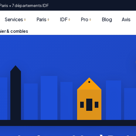
Paris + 7 départements IDF
Services
Paris
IDF
Pro
Blog
Avis
ier & combles