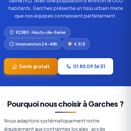
Seine (92). Avec une population d'environ 18 000
habitants, Garches présente un tissu urbain mixte
que nos équipes connaissent parfaitement.
92380 · Hauts-de-Seine
Intervention 24–48h
4,9/5
Devis gratuit
01 85 09 36 51
Pourquoi nous choisir à Garches ?
Nous adaptons systématiquement notre
équipement aux contraintes locales : accès