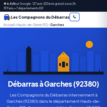
4,9/5
sur Google · 127 avis
·
Devis gratuit sous 2h
·
Paris + 7 départements IDF
Les Compagnons du Débarras
Accueil
›
Hauts-de-Seine (92)
›
Garches
Débarras à Garches (92380)
Les Compagnons du Débarras interviennent à
Garches (92380) dans le département Hauts-de-