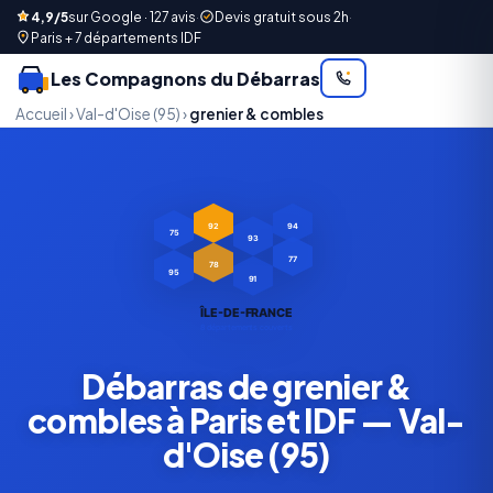
4,9/5
sur Google · 127 avis
·
Devis gratuit sous 2h
·
Paris + 7 départements IDF
Les Compagnons du Débarras
Accueil
›
Val-d'Oise (95)
›
grenier & combles
92
94
75
93
77
78
95
91
ÎLE-DE-FRANCE
8 départements couverts
Débarras de grenier &
combles à Paris et IDF — Val-
d'Oise (95)