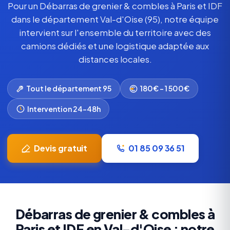
Pour un Débarras de grenier & combles à Paris et IDF
dans le département Val-d'Oise (95), notre équipe
intervient sur l'ensemble du territoire avec des
camions dédiés et une logistique adaptée aux
distances locales.
Tout le département 95
180€ – 1 500€
Intervention 24-48h
Devis gratuit
01 85 09 36 51
Débarras de grenier & combles à
Paris et IDF en Val-d'Oise : notre