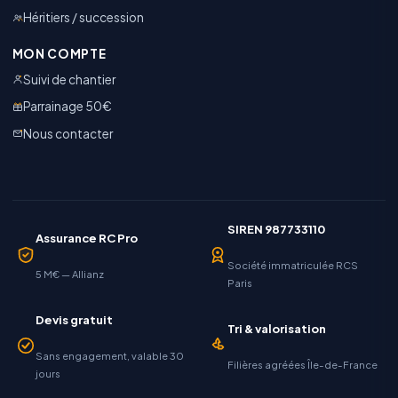
Héritiers / succession
MON COMPTE
Suivi de chantier
Parrainage 50€
Nous contacter
SIREN 987733110
Assurance RC Pro
Société immatriculée RCS
5 M€ — Allianz
Paris
Devis gratuit
Tri & valorisation
Sans engagement, valable 30
Filières agréées Île-de-France
jours