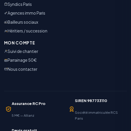
Syndics Paris
Agences immo Paris
Bailleurs sociaux
Héritiers / succession
MON COMPTE
Suivi de chantier
Parrainage 50€
Nous contacter
SIREN 987733110
Assurance RC Pro
Société immatriculée RCS
5 M€ — Allianz
Paris
Devis gratuit