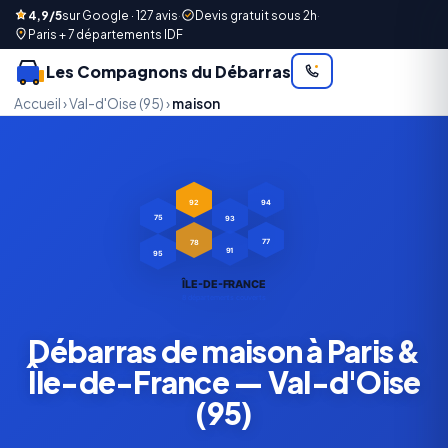
4,9/5
sur Google · 127 avis
·
Devis gratuit sous 2h
·
Paris + 7 départements IDF
Les Compagnons du Débarras
Accueil
›
Val-d'Oise (95)
›
maison
92
94
93
75
78
77
91
95
ÎLE-DE-FRANCE
8 départements couverts
Débarras de maison à Paris &
Île-de-France — Val-d'Oise
(95)