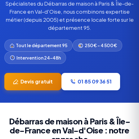
Spécialistes du Débarras de maison à Paris & Île-de-
France en Val-d'Oise, nous combinons expertise
métier (depuis 2005) et présence locale forte sur le
département 95.
Tout le département 95
250€ – 4 500€
Intervention 24-48h
Devis gratuit
01 85 09 36 51
Débarras de maison à Paris & Île-
de-France en Val-d'Oise : notre