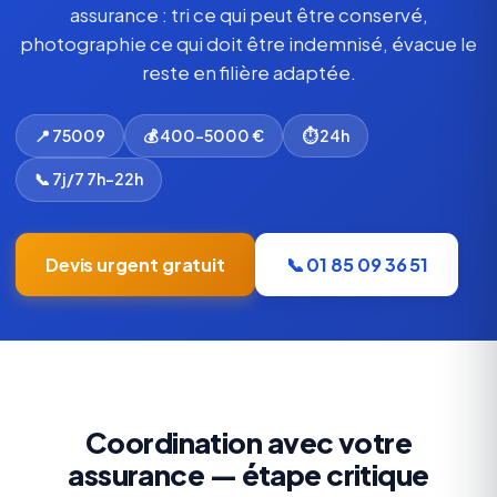
assurance : tri ce qui peut être conservé,
photographie ce qui doit être indemnisé, évacue le
reste en filière adaptée.
📍 75009
💰 400-5000 €
⏱ 24h
📞 7j/7 7h-22h
Devis urgent gratuit
📞 01 85 09 36 51
Coordination avec votre
assurance — étape critique