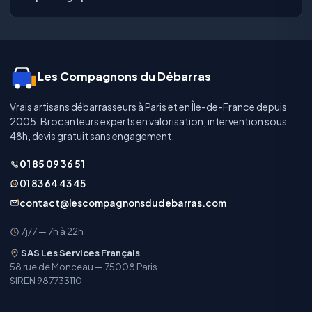
Les Compagnons du Débarras
Vrais artisans débarrasseurs à Paris et en Île-de-France depuis
2005. Brocanteurs experts en valorisation, intervention sous
48h, devis gratuit sans engagement.
01 85 09 36 51
01 83 64 43 45
contact@lescompagnonsdudebarras.com
7j/7 — 7h à 22h
SAS Les Services Français
58 rue de Monceau — 75008 Paris
SIREN 987733110