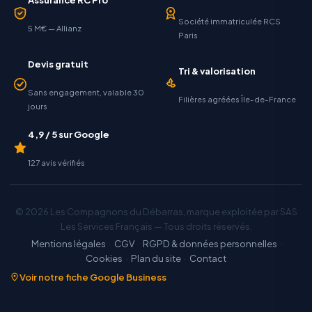
Société immatriculée RCS
5 M€ — Allianz
Paris
Devis gratuit
Tri & valorisation
Sans engagement, valable 30
Filières agréées Île-de-France
jours
4,9 / 5 sur Google
127 avis vérifiés
© 2026 Les Compagnons du Débarras, marque exploitée par SAS
Les Services Français — Tous droits réservés.
Mentions légales
·
CGV
·
RGPD & données personnelles
·
Cookies
·
Plan du site
·
Contact
Voir notre fiche Google Business