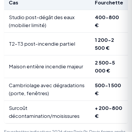
Cas
Fourchette
Studio post-dégât des eaux
400-800
(mobilier limité)
€
1 200-2
T2-T3 post-incendie partiel
500 €
2 500-5
Maison entière incendie majeur
000 €
Cambriolage avec dégradations
500-1 500
(porte, fenêtres)
€
Surcoût
+ 200-800
décontamination/moisissures
€
Fourchettes indicatives 2026 dans Paris 9ᵉ. Devis ferme après