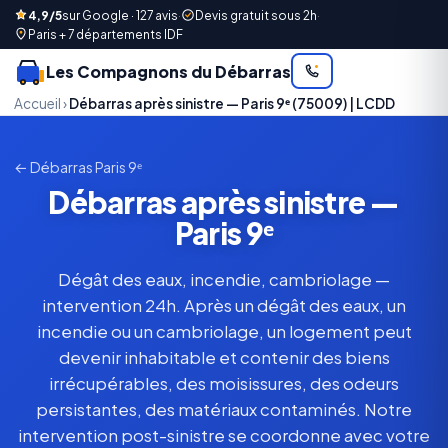
4,9/5
sur Google · 127 avis
·
Devis gratuit sous 2h
·
Paris + 7 départements IDF
Les Compagnons du Débarras
Accueil
›
Débarras après sinistre — Paris 9ᵉ (75009) | LCDD
← Débarras Paris 9ᵉ
Débarras après sinistre —
Paris 9ᵉ
Dégât des eaux, incendie, cambriolage —
intervention 24h. Après un dégât des eaux, un
incendie ou un cambriolage, un logement peut
devenir inhabitable et contenir des biens
irrécupérables, des moisissures, des odeurs
persistantes, des matériaux contaminés. Notre
intervention post-sinistre se coordonne avec votre