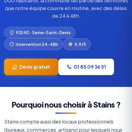
000 habitants, la commune fait partie des territoires
que notre équipe couvre en routine, avec des délais
de 24 à 48h.
93240 · Seine-Saint-Denis
Intervention 24–48h
4,9/5
Devis gratuit
01 85 09 36 51
Pourquoi nous choisir à Stains ?
Stains compte aussi des locaux professionnels
(bureaux, commerces, artisans) pour lesquels nous