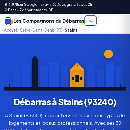
4,9/5
sur Google · 127 avis
·
Devis gratuit sous 2h
·
Paris + 7 départements IDF
Les Compagnons du Débarras
Accueil
›
Seine-Saint-Denis (93)
›
Stains
Débarras à Stains (93240)
À Stains (93240), nous intervenons sur tous types de
logements et locaux professionnels. Avec ses 39